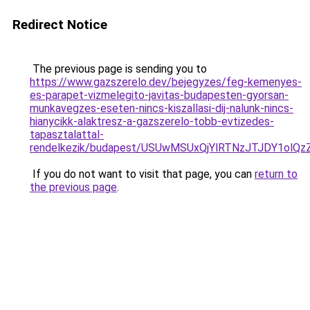
Redirect Notice
The previous page is sending you to
https://www.gazszerelo.dev/bejegyzes/feg-kemenyes-
es-parapet-vizmelegito-javitas-budapesten-gyorsan-
munkavegzes-eseten-nincs-kiszallasi-dij-nalunk-nincs-
hianycikk-alaktresz-a-gazszerelo-tobb-evtizedes-
tapasztalattal-
rendelkezik/budapest/USUwMSUxQjYlRTNzJTJDY1o
If you do not want to visit that page, you can
return to
the previous page
.