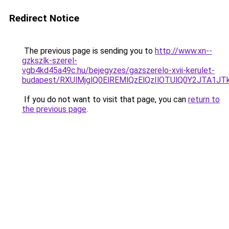
Redirect Notice
The previous page is sending you to
http://www.xn--
gzkszlk-szerel-
vgb4kd45a49c.hu/bejegyzes/gazszerelo-xvii-kerulet-
budapest/RXUlMjglQ0ElREMlQzElQzIlOTUlQ0Y2JTA1J
If you do not want to visit that page, you can
return to
the previous page
.