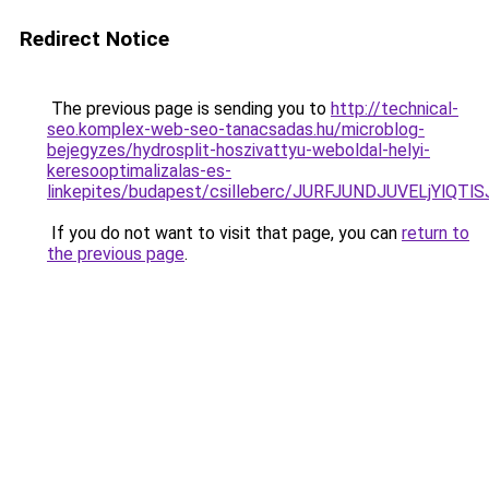
Redirect Notice
The previous page is sending you to
http://technical-
seo.komplex-web-seo-tanacsadas.hu/microblog-
bejegyzes/hydrosplit-hoszivattyu-weboldal-helyi-
keresooptimalizalas-es-
linkepites/budapest/csilleberc/JURFJUNDJUVELj
If you do not want to visit that page, you can
return to
the previous page
.