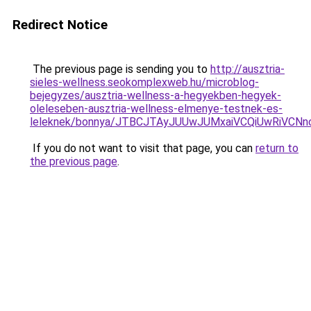
Redirect Notice
The previous page is sending you to
http://ausztria-
sieles-wellness.seokomplexweb.hu/microblog-
bejegyzes/ausztria-wellness-a-hegyekben-hegyek-
oleleseben-ausztria-wellness-elmenye-testnek-es-
leleknek/bonnya/JTBCJTAyJUUwJUMxaiVCQiUwRiVCN
If you do not want to visit that page, you can
return to
the previous page
.